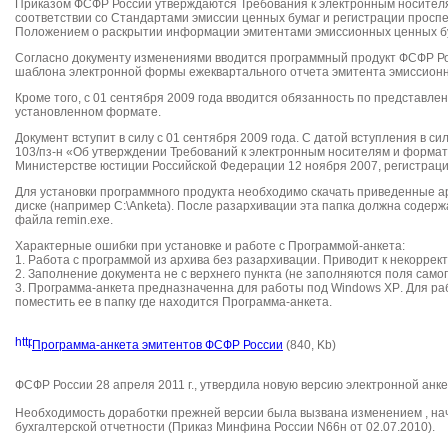
Приказом ФСФР России утверждаются Требования к электронным носителя
соответствии со Стандартами эмиссии ценных бумаг и регистрации проспе
Положением о раскрытии информации эмитентами эмиссионных ценных бум
Согласно документу изменениями вводится программный продукт ФСФР Ро
шаблона электронной формы ежеквартального отчета эмитента эмиссион
Кроме того, с 01 сентября 2009 года вводится обязанность по представле
установленном формате.
Документ вступит в силу с 01 сентября 2009 года.
С датой вступления в си
103/
пз-н
«Об утверждении Требований к электронным носителям и формату
Министерстве юстиции Российской Федерации 12 ноября 2007, регистрац
Для установки программного продукта необходимо скачать приведенные 
диске (
например
C
:\
Anketa
).
После разархивации эта папка должна содерж
файла
remin
.
exe
.
Характерные ошибки при установке и работе с
Программой-анкета
:
1. Работа с программой из архива без разархивации. Приводит к некоррек
2. Заполнение документа не с верхнего пункта (не заполняются поля самог
3. Программа-анкета
предназначенна
для работы под
Windows
XP
. Для р
поместить ее в
папку
где находится Программа-анкета.
Программа-анкета эмитентов ФСФР России
(840,
Kb
)
ФСФР России 28 апреля 2011 г., утвердила новую версию электронной анк
Необходимость доработки прежней версии была вызвана изменением
,
нач
бухгалтерской отчетности (Приказ Минфина России N66н от 02.07.2010).