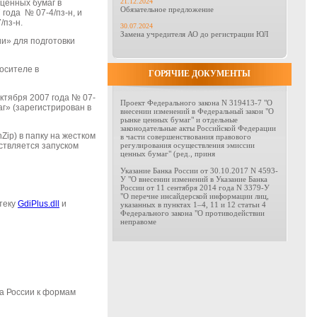
21.12.2024
 ценных бумаг
в
Обязательное предложение
 года № 07-4/
пз-н
, и
/
пз-н
.
30.07.2024
Замена учредителя АО до регистрации ЮЛ
и» для подготовки
осителе в
ГОРЯЧИЕ ДОКУМЕНТЫ
ктября 2007 года № 07-
Проект Федерального закона N 319413-7 "О
г» (зарегистрирован в
внесении изменений в Федеральный закон "О
рынке ценных бумаг" и отдельные
законодательные акты Российской Федерации
nZip
) в папку на жестком
в части совершенствования правового
регулирования осуществления эмиссии
ствляется запуском
ценных бумаг" (ред., приня
Указание Банка России от 30.10.2017 N 4593-
У "О внесении изменений в Указание Банка
России от 11 сентября 2014 года N 3379-У
"О перечне инсайдерской информации лиц,
теку
GdiPlus
.
dll
и
указанных в пунктах 1–4, 11 и 12 статьи 4
Федерального закона "О противодействии
неправоме
на России к формам