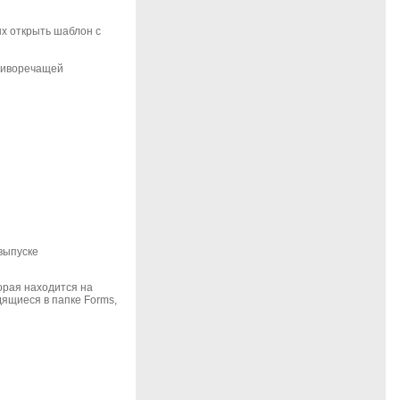
ых открыть шаблон с
отиворечащей
выпуске
торая находится на
дящиеся в папке
Forms
,