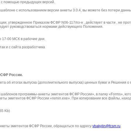
и с помощью предыдущих версий.
шаблоне с использованием версии анкеты 3.0.4, вы можете без потери данн
мации, утвержденное Приказом ФСФР N06-117/
пз-н
,
действует в части , не пр
следует руководствоваться нормами действующего Положения.
о 17-00 МСК в рабочие дни.
ак и с сайта разработчика
ФСФР России.
та об итогах выпуска (дополнительного выпуска) ценных бумаг и Решения о 
 шаблонов программы-анкеты эмитентов ФСФР России», в папку «
Forms
», ко
кеты эмитентов ФСФР России «remin.exe». При копировании все файлы, нахо
85
K
b
)
анкеты эмитентов ФСФР России, обращаться по адресу
vbakylin@fcsm.ru
.