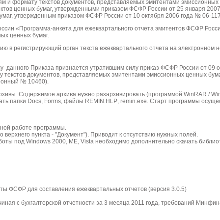
м и формату текстов документов, представляемых эмитентами эмиссионных
ктов ценных бумаг, утвержденными приказом ФСФР России от 25 января 2007
аг, утвержденным приказом ФСФР России от 10 октября 2006 года № 06-117
ссии «Программа-анкета для ежеквартального отчета эмитентов ФСФР Росси
ных ценных бумаг
.
нию в регистрирующий орган текста ежеквартального отчета на электронном н
лу данного Приказа признается утратившим силу приказ ФСФР России от 09 о
 текстов документов, представляемых эмитентами эмиссионных ценных бума
ионный № 10460).
архивы. Содержимое архива нужно разархивировать (программой
WinRAR
/
Wi
ать папки
Docs
,
Forms
, файлы
REMIN
.
HLP
,
remin
.
exe
. Старт программы осуще
тной работе программы.
о верхнего пункта - "Документ"). Приводит к отсутствию нужных полей.
аботы под
Windows
2000,
ME
,
Vista
необходимо дополнительно скачать библио
еты ФСФР для составления ежеквартальных отчетов (версия 3.0.5)
иная с бухгалтерской отчетности за 3 месяца 2011 года, требований Минфи