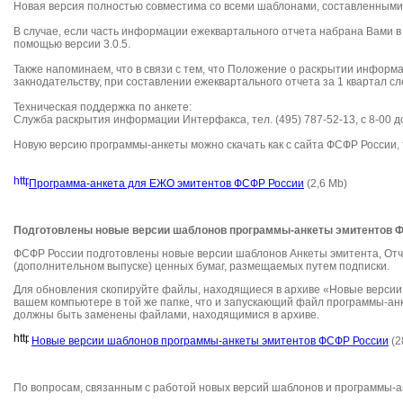
Новая версия полностью совместима со всеми шаблонами, составленным
В случае
,
если часть информации ежеквартального отчета набрана Вами в 
помощью версии 3.0.5.
Также напоминаем, что в связи с тем, что Положение о раскрытии инфор
закнодательству
, при составлении ежеквартального отчета за 1 квартал 
Техническая поддержка по анкете:
Служба раскрытия информации Интерфакса, тел. (495) 787-52-13, с 8-00 д
Новую версию программы-анкеты можно скачать как с сайта ФСФР России, т
Программа-анкета для ЕЖО эмитентов ФСФР России
(2,6
M
b
)
Подготовлены новые версии шаблонов программы-анкеты эмитентов 
ФСФР России подготовлены новые версии шаблонов Анкеты эмитента, Отче
(дополнительном выпуске) ценных бумаг, размещаемых путем подписки.
Для обновления скопируйте файлы, находящиеся в архиве «Новые версии
вашем компьютере в той же папке, что и запускающий файл программы-ан
должны быть заменены файлами, находящимися в архиве.
Новые версии шаблонов программы-анкеты эмитентов ФСФР России
(2
По вопросам, связанным с работой новых версий шаблонов и программы-