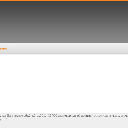
ОРУМ
 как Вы думаете абз.2 ч.3 ст.38.2 ФЗ "Об акционерных обществах" относится только к случ
дств?