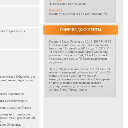
21.12.2024
Обязательное предложение
30.07.2024
Замена учредителя АО до регистрации ЮЛ
ГОРЯЧИЕ ДОКУМЕНТЫ
еня старая версия
Указание Банка России от 30.10.2017 N 4593-
У "О внесении изменений в Указание Банка
России от 11 сентября 2014 года N 3379-У
"О перечне инсайдерской информации лиц,
указанных в пунктах 1–4, 11 и 12 статьи 4
Федерального закона "О противодействии
неправоме
Проект Федерального закона N 319413-7 "О
внесении изменений в Федеральный закон "О
рынке ценных бумаг" и отдельные
директоров Общества, а в
законодательные акты Российской Федерации
енов Совета директоров,
в части совершенствования правового
регулирования осуществления эмиссии
ценных бумаг" (ред., приня
овета директоров,
ва в соответствии с
ения заседания Совета
комит их с приказами
аключениями ревизионной
а;
анов Общества,