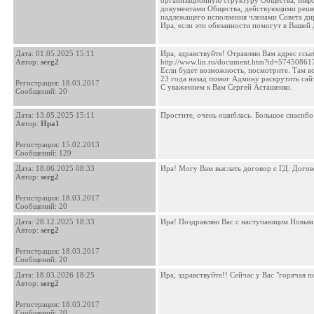
организационную структуру Общества, инфо
документами Общества, действующими реше
надлежащего исполнения членами Совета дир
Ира, если эти обязанности помогут в Вашей 
Дата:
01.05.2025 15:11
Ира, здравствуйте! Отравляю Вам адрес ссыл
Автор:
serg2
http://www.lin.ru/document.htm?id=5745086
Если будет возможность, посмотрите. Там в
23 года назад помог Админу раскрутить сайт
Регистрация: 18.03.2017
С уважением к Вам Сергей Асташенко.
Сообщений: 20
Дата:
13.05.2025 15:11
Простите, очень ошиблась. Большое спасибо
Автор:
Ира1
Регистрация: 15.02.2013
Сообщений: 129
Дата:
18.06.2025 08:33
Ира! Могу Вам выслать договор с ГД. Дого
Автор:
serg2
Регистрация: 18.03.2017
Сообщений: 20
Дата:
28.12.2025 18:33
Ира! Поздравляю Вас с наступающим Новым Г
Автор:
serg2
Регистрация: 18.03.2017
Сообщений: 20
Дата:
18.03.2026 18:25
Ира, здравствуйте!! Сейчас у Вас "горячая 
Автор:
serg2
Регистрация: 18.03.2017
Сообщений: 20