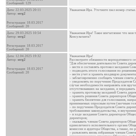
Cообщений: 129
Дата:
22.03.2025 20:11
Уважаемая Ира. Уточните пжл номер статьи.
Автор:
serg2
Регистрация: 18.03.2017
Сообщений: 20
Дата:
29.03.2025 10:54
Уважаемая Ира! Такое впечатление что моя т
Автор:
serg2
Консультанта?
Регистрация: 18.03.2017
Сообщений: 20
Дата:
12.04.2025 19:32
Уважаемая Ира!
Автор:
serg2
Рассмотрите обязанности корпоративного с
"Для обеспечения деятельности Совета дире
– вести и составлять протокол заседания Со
Регистрация: 18.03.2017
– подводить итоги голосования по решения
Сообщений: 20
– вести учет и хранить входящую документ
– заблаговременно сообщать членам совета 
– уведомлять по поручению Председателя Со
случае необходимости направлять или вруча
отсутствовавших на заседании, и передават
– хранить протоколы заседаний Совета дире
– хранить решения Совета директоров Обще
– хранить бюллетени для голосования, напр
принимаемых опросным путем (заочным гол
– по поручению Председателя Совета директ
требованиями законодательства, и внутренн
– в ходе заседания Совета директоров Обще
директоров;
– оказывать членам Совета директоров Обще
единоличного исполнительного органа Обще
комиссии и аудитора Общества, а также, по
– разъяснять вновь избранным членам Совет