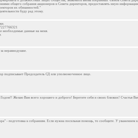
рмировать о должностных лицах Общества, знакомить вновь избранных членов Совета дир
ниями общего собрания акционеров и Совета директоров, предоставлять иную информаци
екторов их обязанностей."
деятельности буду рад этому.
ки.
17227766321
се необходимые данные на меня.
.
 за неравнодушие.
вор подписывает Председатель СД или уполномоченное лицо.
одом!! Желаю Вам всего хорошего и доброго! Берегите себя и своих близких! Счастья Ва
пора" - подготовка к собраниям. Если нужна посильная помощь, то сообщите. У уважением к