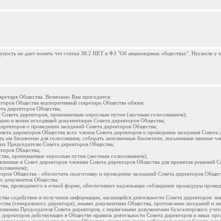
упость не дает понять что статьи 38.2 НЕТ в ФЗ "Об акционерных обществах". Неужели у м
екретаря Общества. Возможно Вам пригодится.
кторов Общества корпоративный секретарь Общества обязан:
вета директоров Общества;
м Совета директоров, принимаемым опросным путем (заочным голосованием);
ацию и копии исходящей документации Совета директоров Общества;
директоров о проведении заседаний Совета директоров Общества;
вета директоров Общества всех членов Совета директоров о проведении заседания Совета 
ть им бюллетени для голосования, собирать заполненные бюллетени, письменные мнения чл
ь их Председателю Совета директоров Общества;
кторов Общества;
ства, принимаемые опросным путем (заочным голосованием);
авленные в Совет директоров членами Совета директоров Общества для принятия решений С
осованием);
оров Общества - обеспечить подготовку и проведение заседаний Совета директоров Общест
их документов Общества;
ства, проводимого в очной форме, обеспечивает надлежащее соблюдение процедуры провед
ства содействие в получении информации, касающейся деятельности Совета директоров: зна
ства (генерального директора), иными документами Общества, протоколами заседаний и з
 решению Председателя Совета директоров, с первичными документами бухгалтерского учет
а директоров действующие в Обществе правила деятельности Совета директоров и иных орг